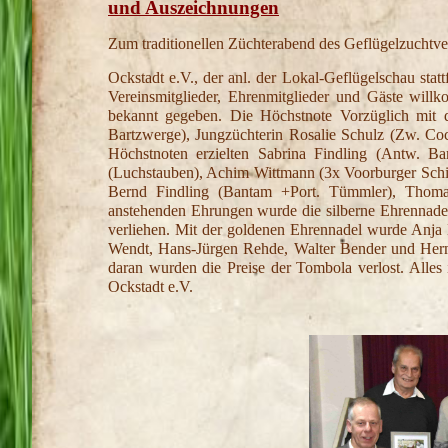
und Auszeichnungen
Zum traditionellen Züchterabend des Geflügelzuchtve
Ockstadt e.V., der anl. der Lokal-Geflügelschau sta
Vereinsmitglieder, Ehrenmitglieder und Gäste wi
bekannt gegeben. Die Höchstnote Vorzüglich mit d
Bartzwerge), Jungzüchterin Rosalie Schulz (Zw. Co
Höchstnoten erzielten Sabrina Findling (Antw. B
(Luchstauben), Achim Wittmann (3x Voorburger Schi
Bernd Findling (Bantam +Port. Tümmler), Thomas
anstehenden Ehrungen wurde die silberne Ehrennadel
verliehen. Mit der goldenen Ehrennadel wurde Anja 
Wendt, Hans-Jürgen Rehde, Walter Bender und Herma
daran wurden die Preise der Tombola verlost. Alles 
Ockstadt e.V.