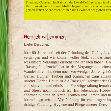
Am 16.8.2025 fand das jährliche Hoffest des GZV Ockstadt statt
Züchterabend des Geflügelzuchtvereins 1932 Ocks
4.-5.1.2025 Lokal-Geflügelschau mit Bestnoten un
Erfolgreiche Kreisverbandschau Wetterau in Leid
Grillfest 2022
31/03/2026
13/01/2025
14/12/2024
07/09/2022
Friedberg-Ockstadt. Im Rahmen der Lokal-Geflügelschau fand de
Am 4. und 5. Januar 2025 hat im katholischen Jugendheim wied
nläßlich der 74. Kreisverbandsschau am 16. + 17.11.2024 in Fl
Nach 2 Jahren Corona-Pause war es nunr endlich wieder soweit u
Der 1. Vorsitzende Thomas Müller begrüßte zahlreiche Vereinsm
Tieren, darunter sechs große Hühner, 124 Zwerghühner und 114 T
beschickt war, waren wir als Züchter des Geflügelzuchtvereins 1
gemeinsamen Abendessen wurden die Gewinner der großen Preis
Liebe Besucher,
über 80 Jahre sind seit der Gründung des Geflügel- zu
vergangen und wir können voller Stolz auf das zurü
was unsere Vorgänger erreicht und erhalten haben. U
„Rassegeflügelzucht“ hat in der Vergangenheit einen
Wandel durchlebt, denn noch vor wenigen Jahren gehör
Gänse, Hühner, Tauben und Kaninchen zum alltägli
unserer Dörfer. Heute ist die Rassegeflügelzucht der 
eine sinnvolle und erholsame Freizeitgestaltung fernab
und Stress noch möglich ist. Ein lebendiges Hobby
enormen Vielfalt an Arten, Formen und Farben und nic
übernehmen wir die Verpflichtung für eine artgerecht
richtige Fütterung, Hygiene und Pflege unserer Tiere.