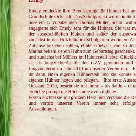
Emely entdeckte ihre Begeisterung für Hühner bei un
Grundschule Ockstadt. Das Schulprojekt wurde initiier
unserem 1. Vorsitzenden Thomas Müller. Schon währe
engagierte sich Emely sehr für die Hühner. Sie war mi
der ausgeschlüpften Küken und später der ausgewa
zunächst in der Holzhütte im Schulgarten wohnten. Als
Zuhause beziehen sollten, ebbte Emelys Liebe zu den
Marina bekam sie ein Huhn zum Geburtstag geschenkt, d
und zunächst bei Müllers im Hühnerstall lebte. Glückl
sie als Jungzüchterin für den GZV gewinnen und so
Jungzüchterin im Jahr 2010 in unseren Verein ein. 
ihr dann einen eigenen Hühnerstall und sie konnte 
eigenen Hühner hegen und pflegen. Ihre erste Ausste
Ockstadt 2010, bestritt sie mit ihrem – bis dahin – e
erreichte prompt die Höchstnote »vorzüglich«.
Fortan züchtet sie mit großem Herz und Verstand die R
und vertritt unseren Verein immer sehr erfolgr
Ausstellungen.